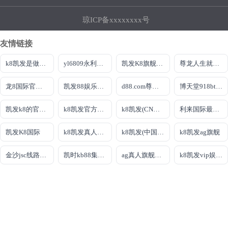
琼ICP备xxxxxxxx号
友情链接
k8凯发是做什么的
yl6809永利皇宫嘉年华
凯发K8旗舰厅App下载
尊龙人生就是博!官网注册
龙8国际官网 点此进入
凯发88娱乐网址
d88.com尊龙开户中心
博天堂918btt.cn
凯发k8的官方网站
k8凯发官方到来就送38
k8凯发(CN中国)天生赢家·一触即发
利来国际最给力的老牌博彩
凯发K8国际
k8凯发真人娱乐手机首页
k8凯发(中国)天生赢家
k8凯发ag旗舰
金沙jsc线路检测
凯时kb88集团网址
ag真人旗舰厅官方网址
k8凯发vip娱乐平台